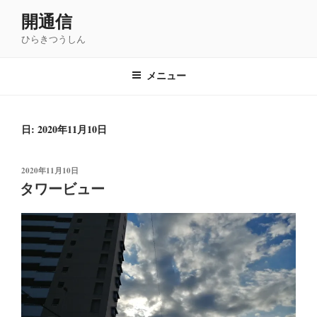
コ
開通信
ン
ひらきつうしん
テ
ン
ツ
メニュー
へ
ス
キ
日: 2020年11月10日
ッ
プ
投
2020年11月10日
稿
タワービュー
日: