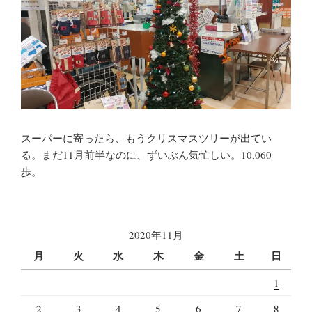
スーパーに寄ったら、もうクリスマスツリーが出てい
る。まだ11月前半なのに、ずいぶん気忙しい。10,060
歩。
2020年11月
月
火
水
木
金
土
日
1
2
3
4
5
6
7
8