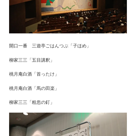
開口一番 三遊亭ごはんつぶ「子ほめ」
柳家三三「五目講釈」
桃月庵白酒「首ったけ」
桃月庵白酒「馬の田楽」
柳家三三「粗忽の釘」