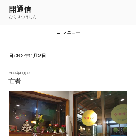
コ
開通信
ン
ひらきつうしん
テ
ン
ツ
メニュー
へ
ス
キ
日: 2020年11月25日
ッ
プ
投
2020年11月25日
稿
亡者
日: