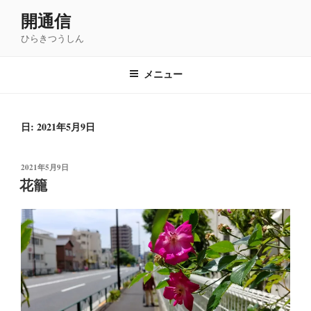
コ
開通信
ン
ひらきつうしん
テ
ン
ツ
メニュー
へ
ス
キ
日: 2021年5月9日
ッ
プ
投
2021年5月9日
稿
花籠
日: