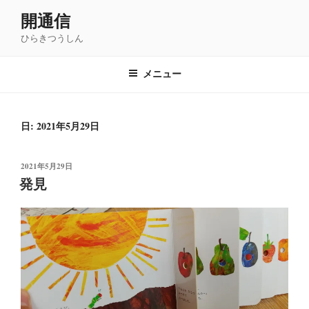
コ
開通信
ン
ひらきつうしん
テ
ン
ツ
メニュー
へ
ス
キ
日: 2021年5月29日
ッ
プ
投
2021年5月29日
稿
発見
日: