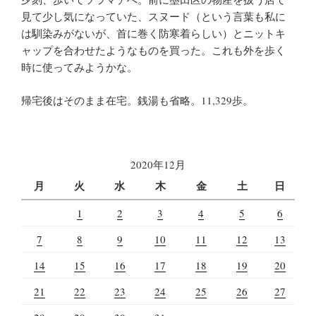
見て少し気になっていた、スヌード（という言葉も私に
は馴染みがないが、首に巻く防寒着らしい）とニットキ
ャップを合わせたようなものを買った。これも外を歩く
時に使ってみようかな。
帰宅後はそのまま在宅。銭湯も省略。11,329歩。
2020年12月
月
火
水
木
金
土
日
1
2
3
4
5
6
7
8
9
10
11
12
13
14
15
16
17
18
19
20
21
22
23
24
25
26
27