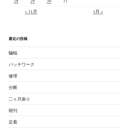
28
29
30
31
« 11月
1月 »
最近の投稿
蝙蝠
パッチワーク
修理
分断
二ヶ月振り
朝刊
定着