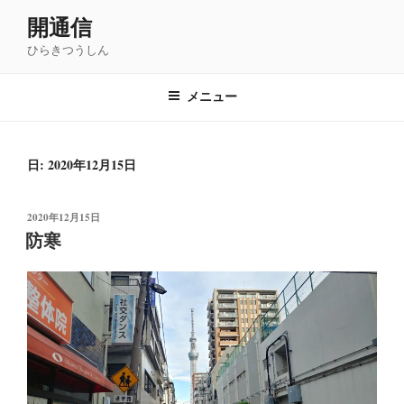
コ
開通信
ン
ひらきつうしん
テ
ン
ツ
メニュー
へ
ス
キ
日: 2020年12月15日
ッ
プ
投
2020年12月15日
稿
防寒
日: